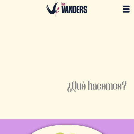
Ir
al
contenido
¿Qué hacemos?