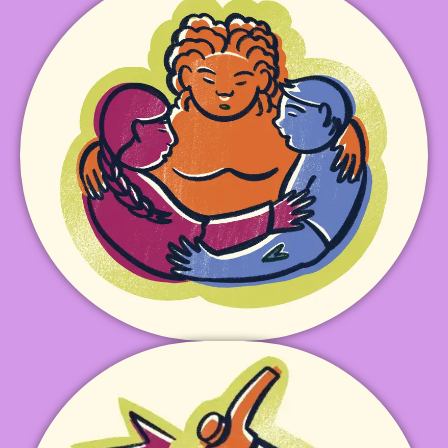
apoyo.
vinculación comunitaria y formación de redes de
impulsamos espacios de goce orientados a la
Liderazgos Migrantes, círculas de escucha e
de kits de gestión menstrual, la Escuela de
prácticas comunitarias como talleres, entregas
integral, presencial y remoto que se articula con
Acompañamiento